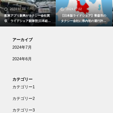
2024.07.02
2024.07.02
【日本版ライドシェア】青森市の
「ライドシェア」今後どうなるの
タクシー会社に県内初の運行許可
か？ 今後の答えは“石川県”にある
[日テレNEWS NNN]
のかもしれない 地方で進化する
新交通手段の現状とは[Yahoo!ニ
ュース]
アーカイブ
2024年7月
2024年6月
カテゴリー
カテゴリー1
カテゴリー2
カテゴリー3