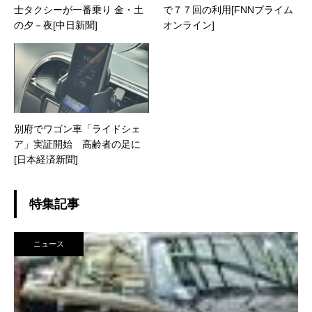
士タクシーが一番乗り 金・土
で７７回の利用[FNNプライム
の夕－夜[中日新聞]
オンライン]
別府でワゴン車「ライドシェ
ア」実証開始 高齢者の足に
[日本経済新聞]
特集記事
ニュース