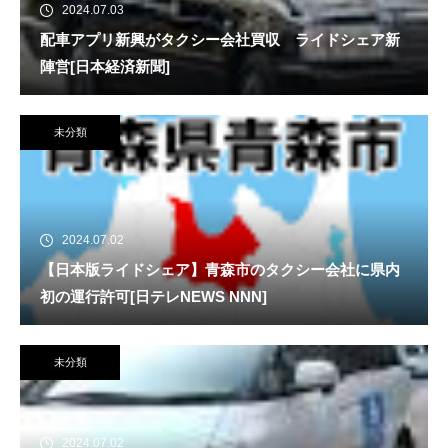
2024.07.03
配車アプリ新興がタクシー会社買収 ライドシェア新
陣営[日本経済新聞]
未分類
2024.07.02
【日本版ライドシェア】青森市のタクシー会社に県内
初の運行許可[日テレNEWS NNN]
未分類
2024.07.02