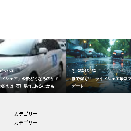
24.07.02
2024.07.02
イドシェア」今後どうなるのか？
雨で稼ぐ!! ライドシェア最新
の答えは“石川県”にあるのかもし
デート
い 地方で進化する新交通手段の
は[Yahoo!ニュース]
カテゴリー
カテゴリー1