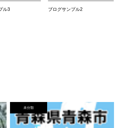
プル3
ブログサンプル2
未分類