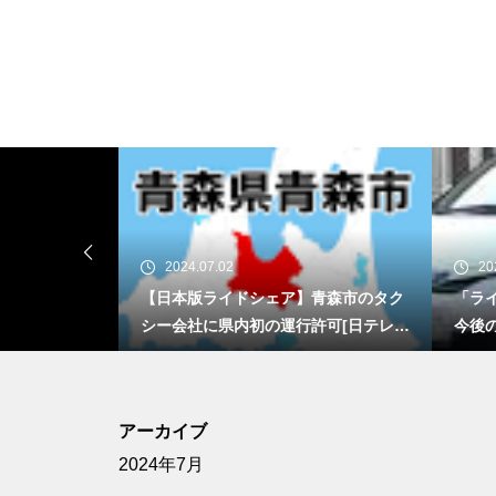
2024.07.02
20
シー会社買収
【日本版ライドシェア】青森市のタク
「ラ
経済新聞]
シー会社に県内初の運行許可[日テレN
今後
EWS NNN]
れな
現状と
アーカイブ
2024年7月