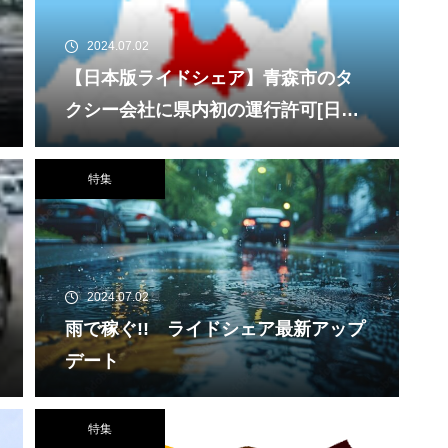
2024.07.02
【日本版ライドシェア】青森市のタ
クシー会社に県内初の運行許可[日テ
レNEWS NNN]
特集
2024.07.02
雨で稼ぐ!! ライドシェア最新アップ
デート
特集