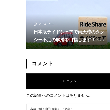
2024.07.02
日本版ライドシェアで雨天時のタク
シー不足の解消を目指します！～日
本版ライドシェアのバージョンアッ
プの実施について～[国土交通省]
コメント
0 コメント
この記事へのコメントはありません。
名前（例：山田 太郎）
( 必須 )