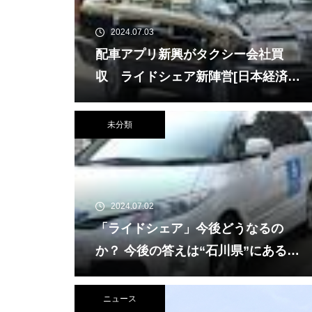
2024.07.03
配車アプリ新興がタクシー会社買
収 ライドシェア新陣営[日本経済新
聞]
未分類
2024.07.02
「ライドシェア」今後どうなるの
か？ 今後の答えは“石川県”にあるの
かもしれない 地方で進化する新交
通手段の現状とは[Yahoo!ニュース]
ニュース