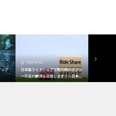
2024.07.02
2024.06.27
アップ
日本版ライドシェアで雨天時のタクシ
ライドシェア
ー不足の解消を目指します！～日本版
ワーク：徹底
ライドシェアのバージョンアップの実
を見つけよう
施について～[国土交通省]